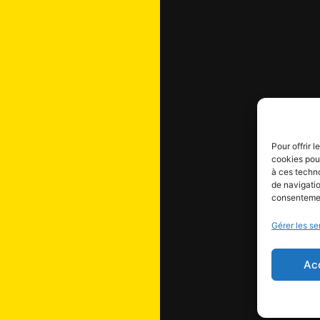
Pour offrir 
cookies pour
à ces techn
de navigatio
consentement
Gérer les se
Ac